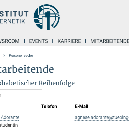
WSROOM
EVENTS
KARRIERE
MITARBEITEND
Personensuche
tarbeitende
lphabetischer Reihenfolge
Telefon
E-Mail
 Adorante
agnese.adorante@tuebing
studentin