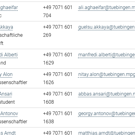
Aghaeifar
+49 7071 601
ali.aghaeifar@tuebingen.
c
704
Akkaya
+49 7071 601
guelsu.akkaya@tuebingen
chaftliche
269
ft
i Alberti
+49 7071 601
manfredi.alberti@tuebing
and
1629
ay Alon
+49 7071 601
nitay.alon@tuebingen.mpg
senschaftler
1626
Ansari
+49 7071 601
abbas.ansari@tuebingen.
student
1608
 Antonov
+49 7071 601
georgy.antonov@tuebinge
senschaftler
1638
s Arndt
+49 7071 601
matthias.arndt@tuebinge