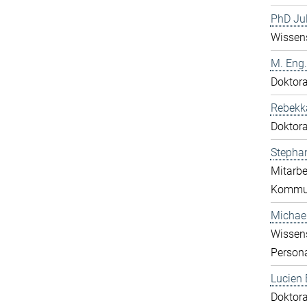
PhD Jul
Wissens
M. Eng.
Doktor
Rebekk
Doktor
Stephan
Mitarbe
Kommun
Michael
Wissen
Person
Lucien 
Doktor