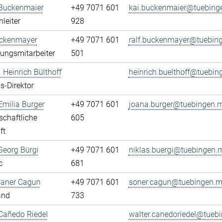
 Buckenmaier
+49 7071 601
kai.buckenmaier@tuebing
leiter
928
uckenmayer
+49 7071 601
ralf.buckenmayer@tuebin
ungsmitarbeiter
501
. Heinrich Bülthoff
heinrich.buelthoff@tuebi
s-Direktor
milia Burger
+49 7071 601
joana.burger@tuebingen.
chaftliche
605
ft
Georg Bürgi
+49 7071 601
niklas.buergi@tuebingen.
c
681
Caner Cagun
+49 7071 601
soner.cagun@tuebingen.m
and
733
Cañedo Riedel
walter.canedoriedel@tueb