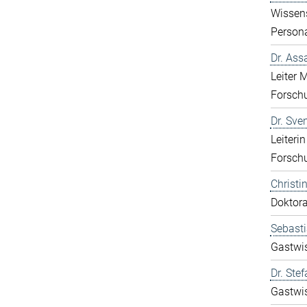
Wissen
Person
Dr. Ass
Leiter 
Forsch
Dr. Sve
Leiteri
Forsch
Christ
Doktor
Sebasti
Gastwis
Dr. Ste
Gastwis