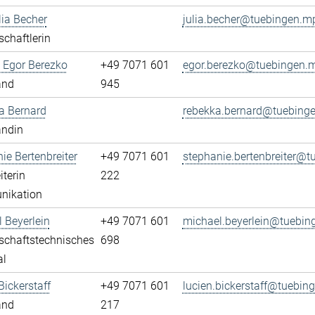
ia Becher
julia.becher@tuebingen.m
chaftlerin
 Egor Berezko
+49 7071 601
egor.berezko@tuebingen.
and
945
a Bernard
rebekka.bernard@tuebing
andin
ie Bertenbreiter
+49 7071 601
stephanie.bertenbreiter@
iterin
222
ikation
 Beyerlein
+49 7071 601
michael.beyerlein@tuebin
schaftstechnisches
698
al
Bickerstaff
+49 7071 601
lucien.bickerstaff@tuebin
and
217