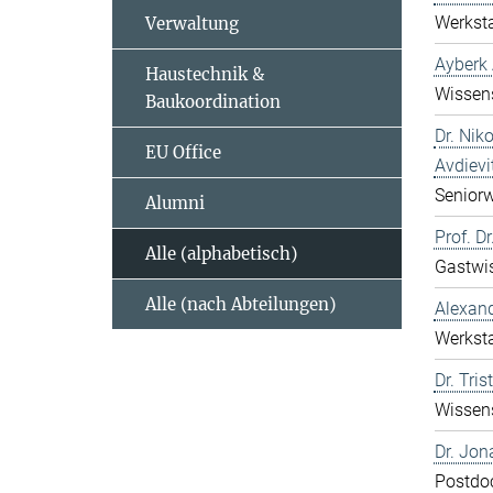
Werksta
Verwaltung
Ayberk 
Haustechnik &
Wissens
Baukoordination
Dr. Nik
EU Office
Avdievi
Seniorw
Alumni
Prof. D
Alle (alphabetisch)
Gastwis
Alle (nach Abteilungen)
Alexan
Werksta
Dr. Tri
Wissens
Dr. Jon
Postdo