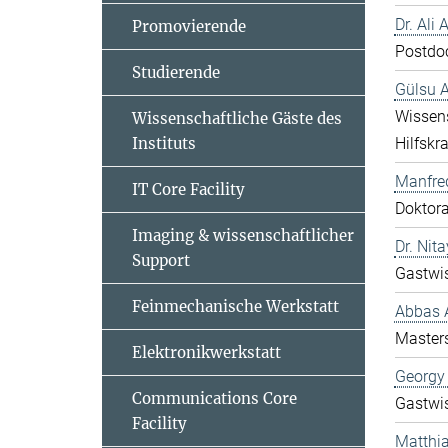
Dr. Ali 
Promovierende
Postdo
Studierende
Gülsu 
Wissens
Wissenschaftliche Gäste des
Instituts
Hilfskra
Manfred
IT Core Facility
Doktor
Imaging & wissenschaftlicher
Dr. Nit
Support
Gastwis
Feinmechanische Werkstatt
Abbas 
Master
Elektronikwerkstatt
Georgy
Communications Core
Gastwis
Facility
Matthia