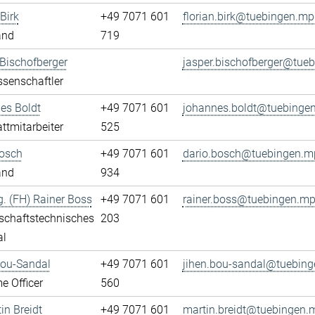
Birk
+49 7071 601
florian.birk@tuebingen.mp
and
719
Bischofberger
jasper.bischofberger@tue
senschaftler
es Boldt
+49 7071 601
johannes.boldt@tuebinge
ttmitarbeiter
525
Bosch
+49 7071 601
dario.bosch@tuebingen.m
and
934
ng. (FH) Rainer Boss
+49 7071 601
rainer.boss@tuebingen.mp
schaftstechnisches
203
al
Bou-Sandal
+49 7071 601
jihen.bou-sandal@tuebin
 Officer
560
in Breidt
+49 7071 601
martin.breidt@tuebingen.