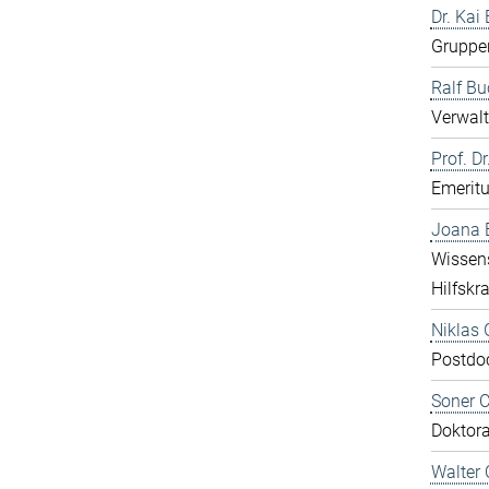
Dr. Kai
Gruppen
Ralf B
Verwalt
Prof. Dr
Emeritu
Joana E
Wissens
Hilfskra
Niklas 
Postdo
Soner 
Doktor
Walter 