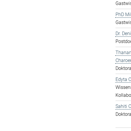
Gastwis
PhD Mil
Gastwis
Dr. De
Postdo
Thana
Charoe
Doktor
Edyta 
Wissens
Kollabo
Sahiti 
Doktor