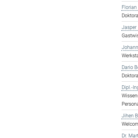
Florian 
Doktor
Jasper 
Gastwis
Johann
Werksta
Dario 
Doktor
Dipl.-I
Wissen
Person
Jihen 
Welcome
Dr. Mart