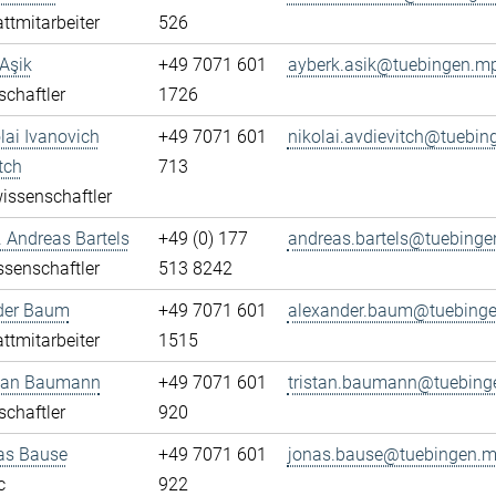
ttmitarbeiter
526
Aşik
+49 7071 601
ayberk.asik@tuebingen.m
chaftler
1726
olai Ivanovich
+49 7071 601
nikolai.avdievitch@tuebi
tch
713
issenschaftler
r. Andreas Bartels
+49 (0) 177
andreas.bartels@tuebinge
senschaftler
513 8242
der Baum
+49 7071 601
alexander.baum@tuebing
ttmitarbeiter
1515
stan Baumann
+49 7071 601
tristan.baumann@tuebing
chaftler
920
as Bause
+49 7071 601
jonas.bause@tuebingen.m
c
922