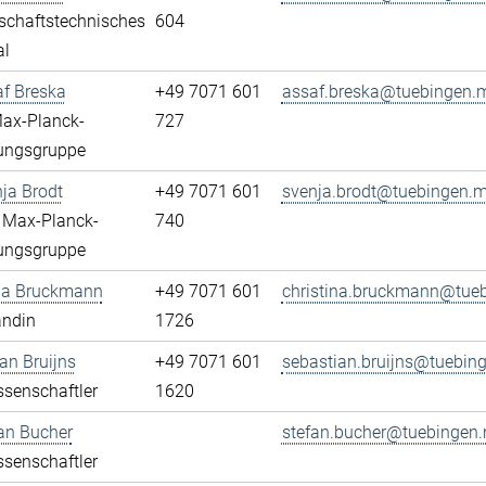
schaftstechnisches
604
al
af Breska
+49 7071 601
assaf.breska@tuebingen.
Max-Planck-
727
ungsgruppe
nja Brodt
+49 7071 601
svenja.brodt@tuebingen.
n Max-Planck-
740
ungsgruppe
ina Bruckmann
+49 7071 601
christina.bruckmann@tue
andin
1726
an Bruijns
+49 7071 601
sebastian.bruijns@tuebin
senschaftler
1620
fan Bucher
stefan.bucher@tuebingen
senschaftler