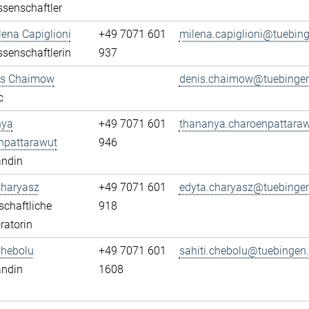
senschaftler
ena Capiglioni
+49 7071 601
milena.capiglioni@tuebin
senschaftlerin
937
nis Chaimow
denis.chaimow@tuebinge
c
nya
+49 7071 601
thananya.charoenpattara
npattarawut
946
andin
Charyasz
+49 7071 601
edyta.charyasz@tuebinge
chaftliche
918
ratorin
Chebolu
+49 7071 601
sahiti.chebolu@tuebingen
andin
1608