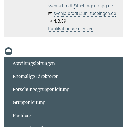
svenja.brodt@tuebingen.mpg.de
svenja.brodt@uni-tuebingen.de
4.B.09
Publikationsreferenzen
Abteilungsleitungen
Ehemalige Direktoren
Forschungsgruppenleitung
Gruppenleitung
Postdocs