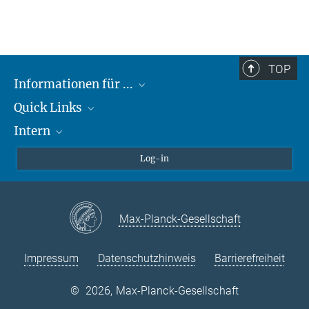
TOP
Informationen für ...
Quick Links
Lieferanten
Intern
Studierende
Max-Planck-Gesellschaft
Schule
Max-Planck-Campus Tübingen
Confluence Intranet
Log-in
Tierschutz
MAX Intranet
Stellenangebote
Eduroam
Max-Planck-Gesellschaft
VPN-Hilfe
Impressum
Datenschutzhinweis
Barrierefreiheit
©
2026, Max-Planck-Gesellschaft