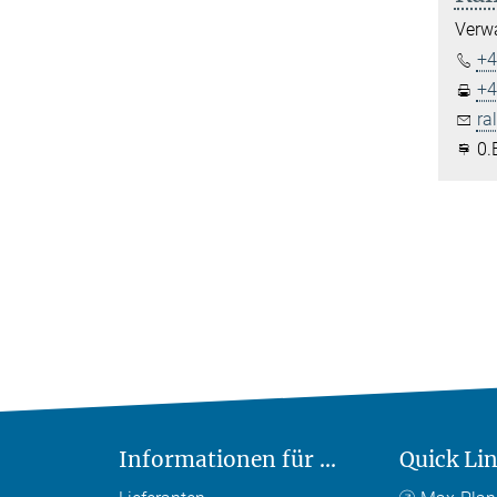
Verwa
+4
+4
ra
0.
Informationen für ...
Quick Li