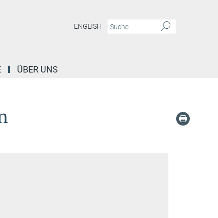
ENGLISH
E
ÜBER UNS
n