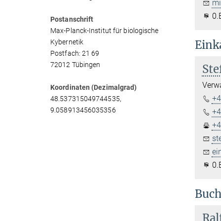
mi
0.
Postanschrift
Max-Planck-Institut für biologische
Kybernetik
Eink
Postfach: 21 69
72012 Tübingen
Ste
Verwa
Koordinaten (Dezimalgrad)
+4
48.537315049744535,
9.058913456035356
+4
+4
st
ei
0.
Buch
Ral