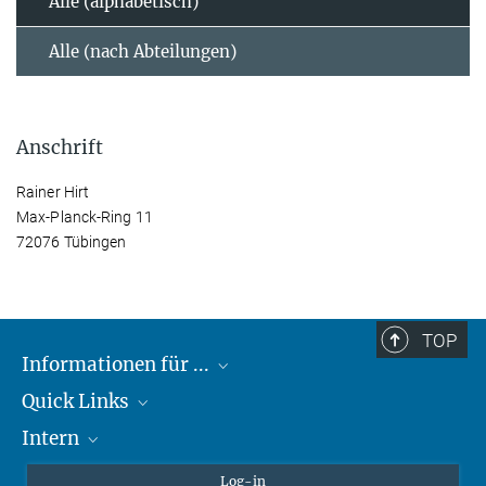
Alle (alphabetisch)
Alle (nach Abteilungen)
Anschrift
Rainer Hirt
Max-Planck-Ring 11
72076 Tübingen
TOP
Informationen für ...
Quick Links
Lieferanten
Intern
Studierende
Max-Planck-Gesellschaft
Schule
Max-Planck-Campus Tübingen
Confluence Intranet
Log-in