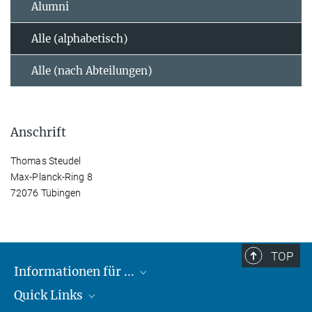
Alumni
Alle (alphabetisch)
Alle (nach Abteilungen)
Anschrift
Thomas Steudel
Max-Planck-Ring 8
72076 Tübingen
TOP
Informationen für ...
Quick Links
Lieferanten