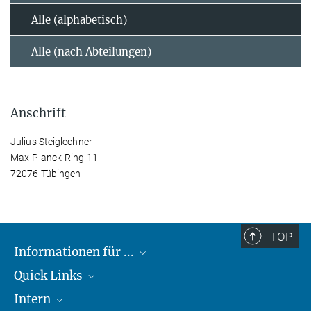
Alle (alphabetisch)
Alle (nach Abteilungen)
Anschrift
Julius Steiglechner
Max-Planck-Ring 11
72076 Tübingen
TOP
Informationen für ...
Quick Links
Lieferanten
Intern
Studierende
Max-Planck-Gesellschaft