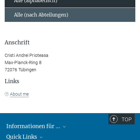
Alle (alphabetisch)
Alle (nach Abteilungen)
Anschrift
Cristi Andrei Prioteasa
Max-Planck-Ring 8
72076 Tübingen
Links
About me
TOP
Informationen für ...
Quick Links
Lieferanten