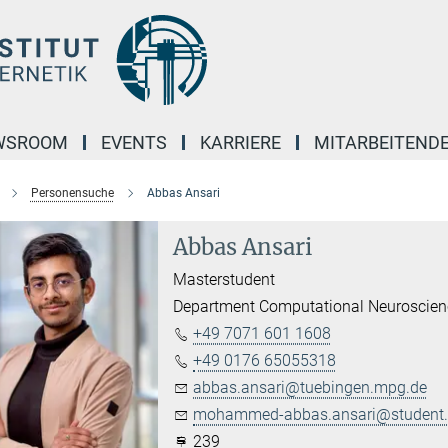
WSROOM
EVENTS
KARRIERE
MITARBEITEND
Personensuche
Abbas Ansari
Abbas Ansari
Masterstudent
Department Computational Neuroscien
+49 7071 601 1608
+49 0176 65055318
abbas.ansari@tuebingen.mpg.de
mohammed-abbas.ansari@student.u
239