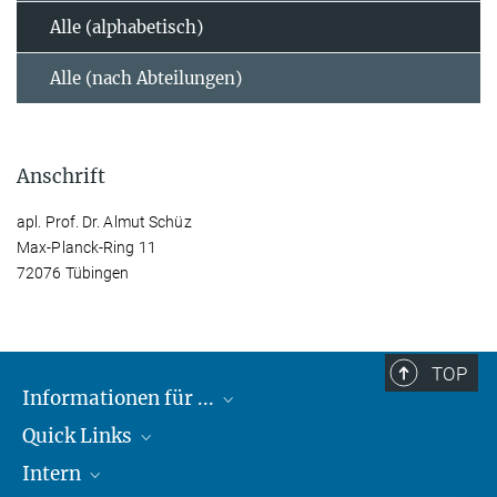
Alle (alphabetisch)
Alle (nach Abteilungen)
Anschrift
apl. Prof. Dr. Almut Schüz
Max-Planck-Ring 11
72076 Tübingen
TOP
Informationen für ...
Quick Links
Lieferanten
Intern
Studierende
Max-Planck-Gesellschaft