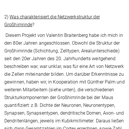
2)
Was charakterisiert die Netzwerkstruktur der
Großhirnrinde
?
Diesem Projekt von Valentin Braitenberg habe ich mich in
den 80er Jahren angeschlossen. Obwohl die Struktur der
Großhirnrinde (Schichtung, Zelltypen, Arealunterschiede)
seit den 20er Jahren des 20. Jahrhunderts weitgehend
beschreiben war, war unklar, was für eine Art von Netzwerk
die Zellen miteinander bilden. Um darüber Erkenntnisse zu
gewinnen, haben wir, in Kooperation mit Günther Palm und
weiteren Mitarbeitern (siehe unten), die verschie­denen
Strukturkomponenten der Groß­hirnrinde bei der Maus
quantifiziert: z.B. Dichte der Neuronen, Neuronentypen,
Synapsen, Synapsentypen, dendritische Dornen, Axon- und
Den­driten­längen, jeweils im Kubikmillimeter. Daraus ließen
sich dann Gesamtzahlen im Cortex errechnen, sowie Zahl