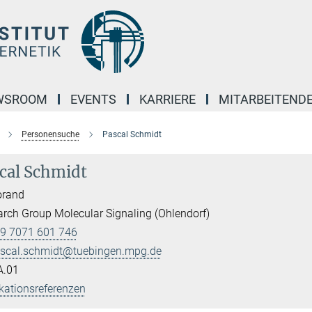
WSROOM
EVENTS
KARRIERE
MITARBEITEND
Personensuche
Pascal Schmidt
cal Schmidt
orand
rch Group Molecular Signaling (Ohlendorf)
9 7071 601 746
scal.schmidt@tuebingen.mpg.de
A.01
kationsreferenzen