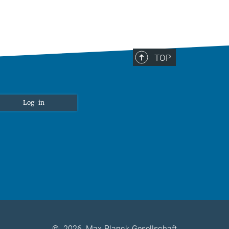
TOP
Log-in
©
2026, Max-Planck-Gesellschaft