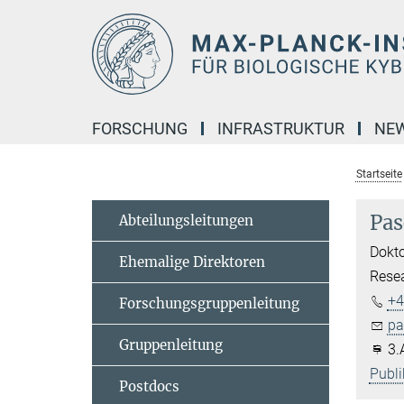
Hauptinhalt
FORSCHUNG
INFRASTRUKTUR
NE
Startseite
Pas
Abteilungsleitungen
Dokt
Ehemalige Direktoren
Resea
+4
Forschungsgruppenleitung
pa
Gruppenleitung
3.
Publi
Postdocs