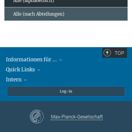
Alle (alphabetisch)
Alle (nach Abteilungen)
TOP
Informationen für ...
Quick Links
Lieferanten
Intern
Studierende
Max-Planck-Gesellschaft
Schule
Max-Planck-Campus Tübingen
Confluence Intranet
Log-in
Tierschutz
MAX Intranet
Stellenangebote
Eduroam
Max-Planck-Gesellschaft
VPN-Hilfe