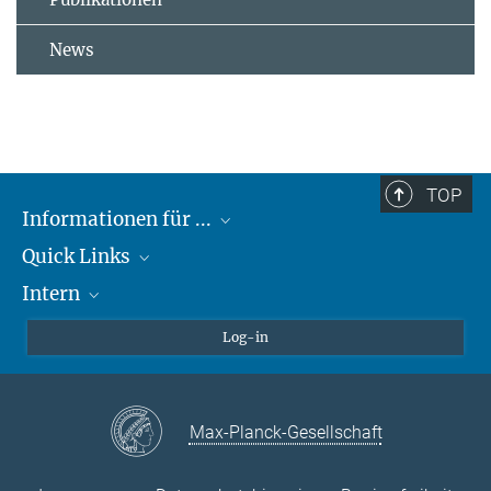
News
TOP
Informationen für ...
Quick Links
Lieferanten
Intern
Studierende
Max-Planck-Gesellschaft
Schule
Max-Planck-Campus Tübingen
Confluence Intranet
Log-in
Tierschutz
MAX Intranet
Stellenangebote
Eduroam
Max-Planck-Gesellschaft
VPN-Hilfe