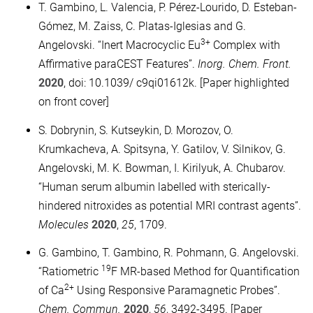
T. Gambino, L. Valencia, P. Pérez-Lourido, D. Esteban-
Gómez, M. Zaiss, C. Platas-Iglesias and G.
3+
Angelovski. “Inert Macrocyclic Eu
Complex with
Affirmative paraCEST Features”.
Inorg. Chem. Front.
2020
, doi: 10.1039/ c9qi01612k. [Paper highlighted
on front cover]
S. Dobrynin, S. Kutseykin, D. Morozov, O.
Krumkacheva, A. Spitsyna, Y. Gatilov, V. Silnikov, G.
Angelovski, M. K. Bowman, I. Kirilyuk, A. Chubarov.
“Human serum albumin labelled with sterically-
hindered nitroxides as potential MRI contrast agents”.
Molecules
2020
,
25
, 1709.
G. Gambino, T. Gambino, R. Pohmann, G. Angelovski.
19
“Ratiometric
F MR-based Method for Quantification
2+
of Ca
Using Responsive Paramagnetic Probes”.
Chem. Commun.
2020
,
56
, 3492-3495. [Paper