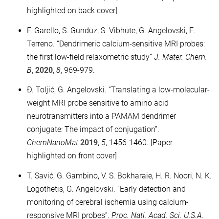
highlighted on back cover]
F. Garello, S. Gündüz, S. Vibhute, G. Angelovski, E.
Terreno. “Dendrimeric calcium-sensitive MRI probes:
the first low-field relaxometric study”
J. Mater. Chem.
B
,
2020
,
8
, 969-979.
Đ. Toljić, G. Angelovski. “Translating a low-molecular-
weight MRI probe sensitive to amino acid
neurotransmitters into a PAMAM dendrimer
conjugate: The impact of conjugation”.
ChemNanoMat
2019
,
5
, 1456-1460. [Paper
highlighted on front cover]
T. Savić, G. Gambino, V. S. Bokharaie, H. R. Noori, N. K.
Logothetis, G. Angelovski. “Early detection and
monitoring of cerebral ischemia using calcium-
responsive MRI probes”.
Proc. Natl. Acad. Sci. U.S.A.