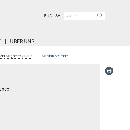
ENGLISH
E
ÜBER UNS
feld-Magnetresonanz
Martina Schröder
nance