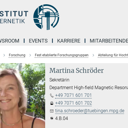
WSROOM
EVENTS
KARRIERE
MITARBEITEND
Forschung
Fest etablierte Forschungsgruppen
Abteilung für Hoch
Martina Schröder
Sekretärin
Department High-field Magnetic Reso
+49 7071 601 701
+49 7071 601 702
tina.schroeder@tuebingen.mpg.de
4.B.04