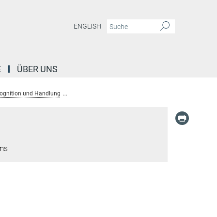
ENGLISH
E
ÜBER UNS
ognition und Handlung
Personen: Abt. Wahrnehmung Kognition und Handlu
ems