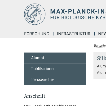
Hauptinhalt
FORSCHUNG
INFRASTRUKTUR
NE
Startseite
Sil
Alumni
Alumn
Publikationen
Alumn
Pressearchiv
Anschrift