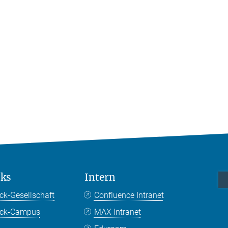
nks
Intern
ck-Gesellschaft
Confluence Intranet
nck-Campus
MAX Intranet