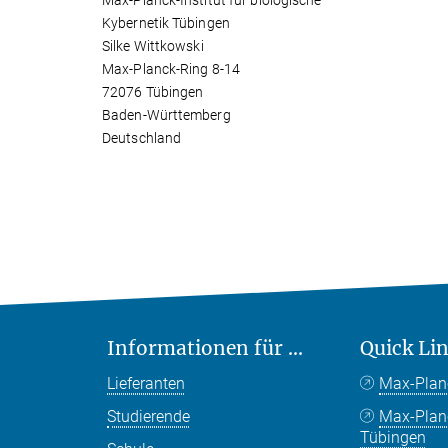
Max-Planck-Institut für biologische
Kybernetik Tübingen
Silke Wittkowski
Max-Planck-Ring 8-14
72076 Tübingen
Baden-Württemberg
Deutschland
Informationen für ...
Quick Li
Lieferanten
Max-Plan
Studierende
Max-Pla
Tübingen