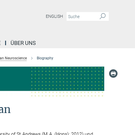
ENGLISH
E
ÜBER UNS
ian Neuroscience
Biography
han
rsity of St Andrews (M.A. (Hons); 2012) und