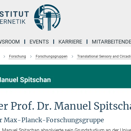
WSROOM
EVENTS
KARRIERE
MITARBEITEND
Forschung
Forschungsgruppen
Translational Sensory and Circad
r Prof. Dr. Manuel Spitsc
er Max-Planck-Forschungsgruppe
r. Manuel Spitschan absolvierte sein Grundstudium an der Unive