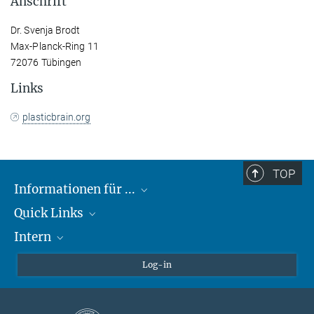
Anschrift
Dr. Svenja Brodt
Max-Planck-Ring 11
72076 Tübingen
Links
plasticbrain.org
TOP
Informationen für ...
Quick Links
Lieferanten
Intern
Studierende
Max-Planck-Gesellschaft
Schule
Max-Planck-Campus Tübingen
Confluence Intranet
Log-in
Tierschutz
MAX Intranet
Stellenangebote
Eduroam