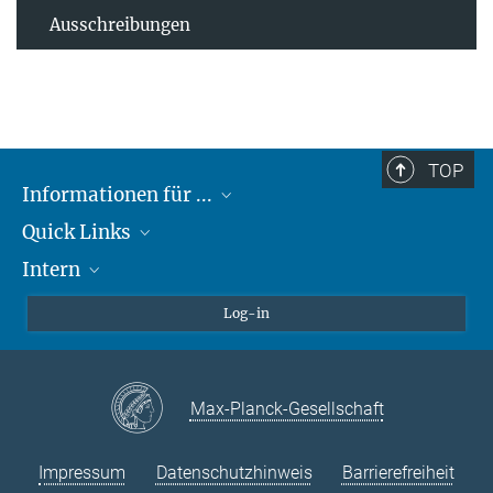
Ausschreibungen
TOP
Informationen für ...
Quick Links
Lieferanten
Intern
Studierende
Max-Planck-Gesellschaft
Schule
Max-Planck-Campus Tübingen
Confluence Intranet
Log-in
Tierschutz
MAX Intranet
Stellenangebote
Eduroam
Max-Planck-Gesellschaft
VPN-Hilfe
Impressum
Datenschutzhinweis
Barrierefreiheit