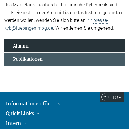
des Max-Plank-Instituts für biologische Kybernetik sind.
Falls Sie nicht in der Alumni-Listen des Instituts gefunden
werden wollen, wenden Sie sich bitte an
presse-
kyb@tuebingen.mpg.de
. Wir entfernen Sie umgehend.
Alumni
Publikationen
TOP
Informationen für ...
Quick Links
Lieferanten
Intern
Studierende
Max-Planck-Gesellschaft