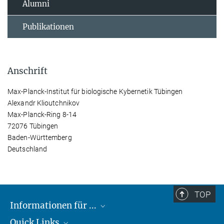
Alumni
Publikationen
Anschrift
Max-Planck-Institut für biologische Kybernetik Tübingen
Alexandr Klioutchnikov
Max-Planck-Ring 8-14
72076 Tübingen
Baden-Württemberg
Deutschland
TOP
Informationen für ...
Quick Links
Lieferanten