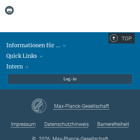
TOP
Informationen für ...
Quick Links
Lieferanten
Intern
Studierende
Max-Planck-Gesellschaft
Schule
Max-Planck-Campus Tübingen
Confluence Intranet
Log-in
Tierschutz
MAX Intranet
Stellenangebote
Eduroam
Max-Planck-Gesellschaft
VPN-Hilfe
Impressum
Datenschutzhinweis
Barrierefreiheit
©
2026, Max-Planck-Gesellschaft