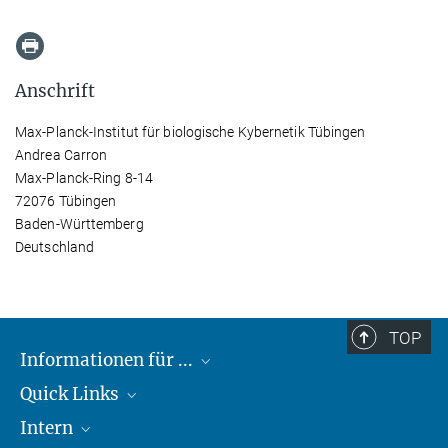
Anschrift
Max-Planck-Institut für biologische Kybernetik Tübingen
Andrea Carron
Max-Planck-Ring 8-14
72076 Tübingen
Baden-Württemberg
Deutschland
TOP
Informationen für ...
Quick Links
Lieferanten
Intern
Studierende
Max-Planck-Gesellschaft