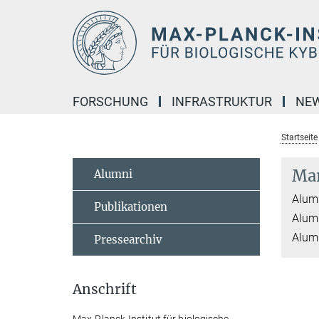
Hauptinhalt
FORSCHUNG
INFRASTRUKTUR
NE
Startseite
Mar
Alumni
Alumn
Publikationen
Alumn
Alumn
Pressearchiv
Anschrift