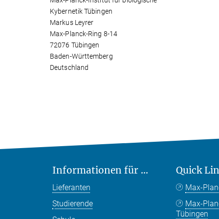
Max-Planck-Institut für biologische
Kybernetik Tübingen
Markus Leyrer
Max-Planck-Ring 8-14
72076 Tübingen
Baden-Württemberg
Deutschland
Informationen für ...
Quick Li
Lieferanten
Max-Plan
Studierende
Max-Pla
Tübingen