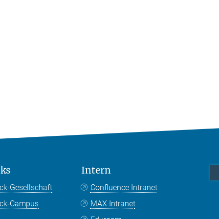
nks
Intern
ck-Gesellschaft
Confluence Intranet
nck-Campus
MAX Intranet