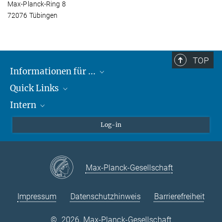
Max-Planck-Ring 8
72076 Tübingen
TOP
Informationen für ...
Quick Links
Lieferanten
Intern
Studierende
Max-Planck-Gesellschaft
Schule
Max-Planck-Campus Tübingen
Confluence Intranet
Log-in
Tierschutz
MAX Intranet
Stellenangebote
Eduroam
Max-Planck-Gesellschaft
VPN-Hilfe
Impressum
Datenschutzhinweis
Barrierefreiheit
©
2026, Max-Planck-Gesellschaft