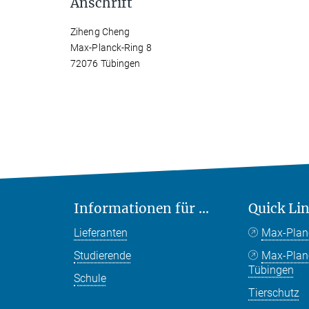
Anschrift
Ziheng Cheng
Max-Planck-Ring 8
72076 Tübingen
Informationen für ...
Quick Li
Lieferanten
Max-Plan
Studierende
Max-Pla
Tübingen
Schule
Tierschutz