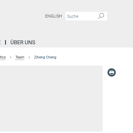
ENGLISH
E
ÜBER UNS
tics
Team
Ziheng Cheng