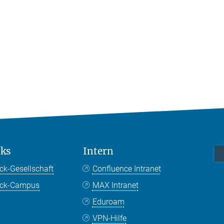
nks
Intern
ck-Gesellschaft
Confluence Intranet
nck-Campus
MAX Intranet
Eduroam
VPN-Hilfe