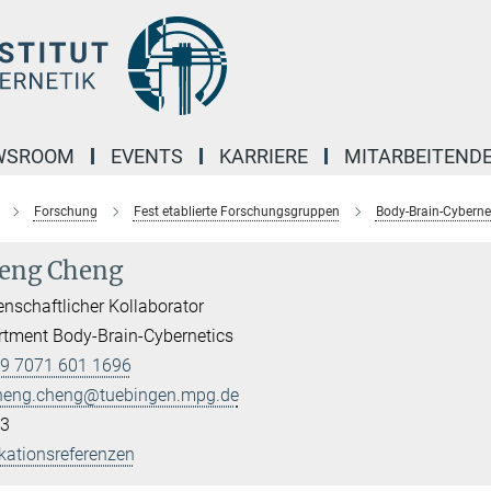
WSROOM
EVENTS
KARRIERE
MITARBEITEND
Forschung
Fest etablierte Forschungsgruppen
Body-Brain-Cyberne
eng Cheng
nschaftlicher Kollaborator
tment Body-Brain-Cybernetics
9 7071 601 1696
heng.cheng@tuebingen.mpg.de
3
kationsreferenzen