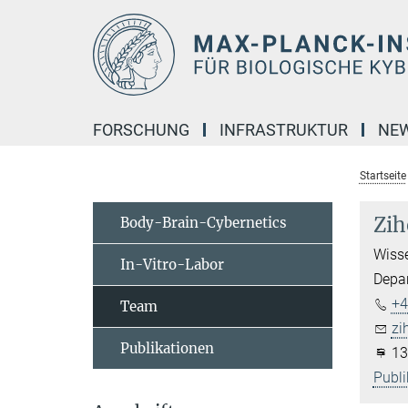
Hauptinhalt
FORSCHUNG
INFRASTRUKTUR
NE
Startseite
Zih
Body-Brain-Cybernetics
Wisse
In-Vitro-Labor
Depar
+4
Team
zi
Publikationen
13
Publi