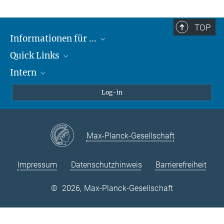
TOP
Informationen für ...
Quick Links
Lieferanten
Intern
Studierende
Max-Planck-Gesellschaft
Schule
Max-Planck-Campus Tübingen
Confluence Intranet
Log-in
Tierschutz
MAX Intranet
Stellenangebote
Eduroam
Max-Planck-Gesellschaft
VPN-Hilfe
Impressum
Datenschutzhinweis
Barrierefreiheit
©
2026, Max-Planck-Gesellschaft