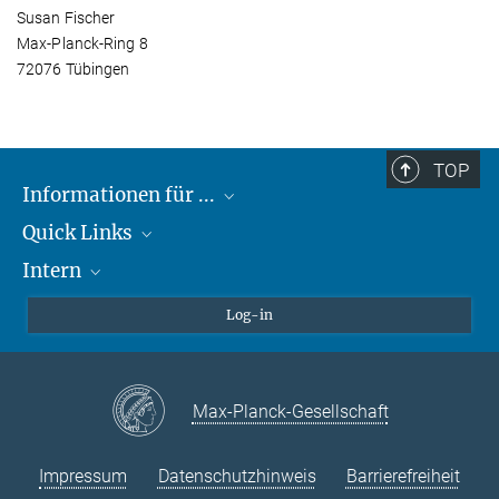
Susan Fischer
Max-Planck-Ring 8
72076 Tübingen
TOP
Informationen für ...
Quick Links
Lieferanten
Intern
Studierende
Max-Planck-Gesellschaft
Schule
Max-Planck-Campus Tübingen
Confluence Intranet
Log-in
Tierschutz
MAX Intranet
Stellenangebote
Eduroam
Max-Planck-Gesellschaft
VPN-Hilfe
Impressum
Datenschutzhinweis
Barrierefreiheit