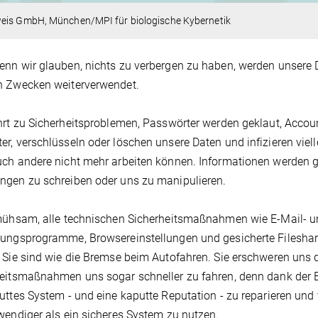
eis GmbH, München/MPI für biologische Kybernetik
nn wir glauben, nichts zu verbergen zu haben, werden unsere 
n Zwecken weiterverwendet.
hrt zu Sicherheitsproblemen, Passwörter werden geklaut, Accou
r, verschlüsseln oder löschen unsere Daten und infizieren vie
ch andere nicht mehr arbeiten können. Informationen werden g
gen zu schreiben oder uns zu manipulieren.
mühsam, alle technischen Sicherheitsmaßnahmen wie E-Mail- u
ungsprogramme, Browsereinstellungen und gesicherte Filesha
 Sie sind wie die Bremse beim Autofahren. Sie erschweren uns 
eitsmaßnahmen uns sogar schneller zu fahren, denn dank der B
uttes System - und eine kaputte Reputation - zu reparieren und 
wendiger als ein sicheres System zu nutzen.