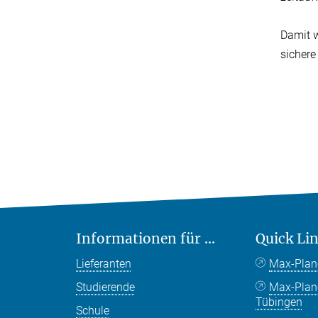
Damit w
sichere
Informationen für ...
Quick Li
Lieferanten
Max-Plan
Studierende
Max-Pla
Tübingen
Schule