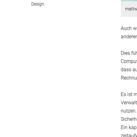
Design.
mattw
Auch we
andere
Dies fü
Compute
dass au
Rechnun
Es ist 
Verwalt
nutzen.
Sicherh
Ein kap
zeitauf