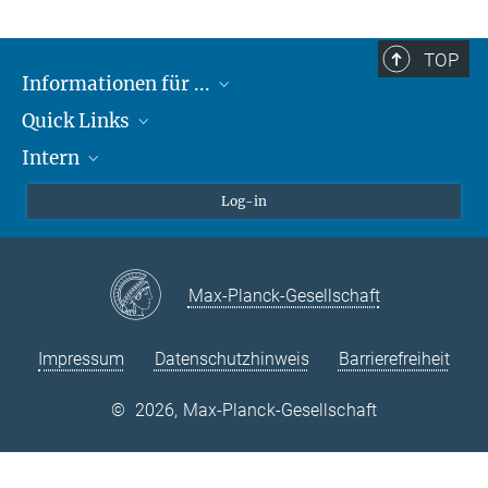
TOP
Informationen für ...
Quick Links
Lieferanten
Intern
Studierende
Max-Planck-Gesellschaft
Schule
Max-Planck-Campus Tübingen
Confluence Intranet
Log-in
Tierschutz
MAX Intranet
Stellenangebote
Eduroam
Max-Planck-Gesellschaft
VPN-Hilfe
Impressum
Datenschutzhinweis
Barrierefreiheit
©
2026, Max-Planck-Gesellschaft