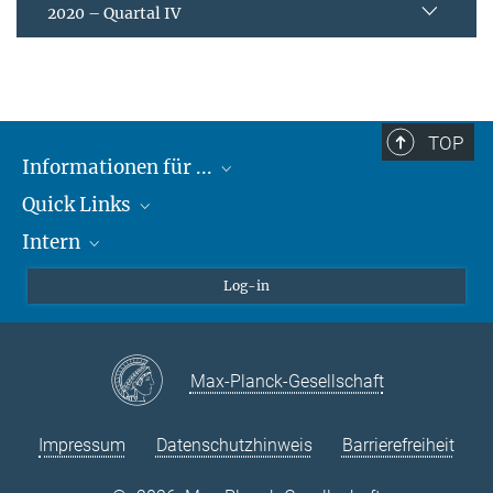
2020 – Quartal IV
TOP
Informationen für ...
Quick Links
Lieferanten
Intern
Studierende
Max-Planck-Gesellschaft
Schule
Max-Planck-Campus Tübingen
Confluence Intranet
Log-in
Tierschutz
MAX Intranet
Stellenangebote
Eduroam
Max-Planck-Gesellschaft
VPN-Hilfe
Impressum
Datenschutzhinweis
Barrierefreiheit