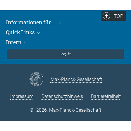
TOP
Informationen für ...
Quick Links
Lieferanten
Intern
Studierende
Max-Planck-Gesellschaft
Schule
Max-Planck-Campus Tübingen
Confluence Intranet
Log-in
Tierschutz
MAX Intranet
Stellenangebote
Eduroam
Max-Planck-Gesellschaft
VPN-Hilfe
Impressum
Datenschutzhinweis
Barrierefreiheit
©
2026, Max-Planck-Gesellschaft