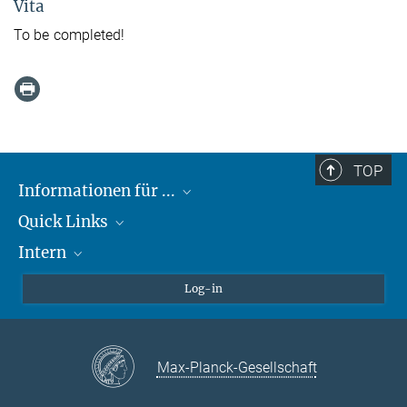
Vita
To be completed!
TOP
Informationen für ...
Quick Links
Lieferanten
Intern
Studierende
Max-Planck-Gesellschaft
Schule
Max-Planck-Campus Tübingen
Confluence Intranet
Log-in
Tierschutz
MAX Intranet
Stellenangebote
Eduroam
Max-Planck-Gesellschaft
VPN-Hilfe