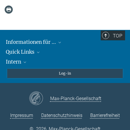
TOP
Informationen für ...
Quick Links
Lieferanten
Intern
Studierende
Max-Planck-Gesellschaft
Schule
Max-Planck-Campus Tübingen
Confluence Intranet
Log-in
Tierschutz
MAX Intranet
Stellenangebote
Eduroam
Max-Planck-Gesellschaft
VPN-Hilfe
Impressum
Datenschutzhinweis
Barrierefreiheit
©
2026, Max-Planck-Gesellschaft