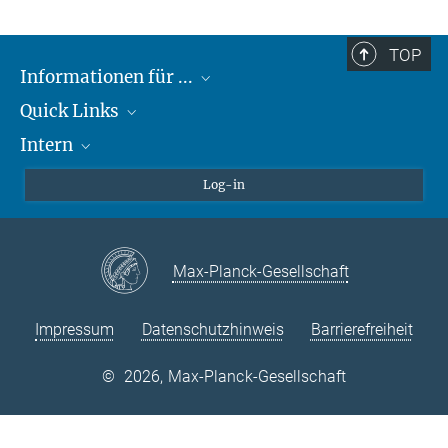
TOP
Informationen für ...
Quick Links
Lieferanten
Intern
Studierende
Max-Planck-Gesellschaft
Schule
Max-Planck-Campus Tübingen
Confluence Intranet
Log-in
Tierschutz
MAX Intranet
Stellenangebote
Eduroam
Max-Planck-Gesellschaft
VPN-Hilfe
Impressum
Datenschutzhinweis
Barrierefreiheit
©
2026, Max-Planck-Gesellschaft