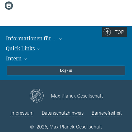
TOP
Informationen für ...
Quick Links
Lieferanten
Intern
Studierende
Max-Planck-Gesellschaft
Schule
Max-Planck-Campus Tübingen
Confluence Intranet
Log-in
Tierschutz
MAX Intranet
Stellenangebote
Eduroam
Max-Planck-Gesellschaft
VPN-Hilfe
Impressum
Datenschutzhinweis
Barrierefreiheit
©
2026, Max-Planck-Gesellschaft