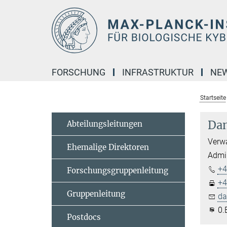
Hauptinhalt
FORSCHUNG
INFRASTRUKTUR
NE
Startseite
Dan
Abteilungsleitungen
Verwa
Ehemalige Direktoren
Admin
+4
Forschungsgruppenleitung
+4
Gruppenleitung
da
0.
Postdocs