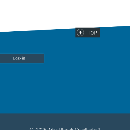
TOP
Log-in
©
2026, Max-Planck-Gesellschaft