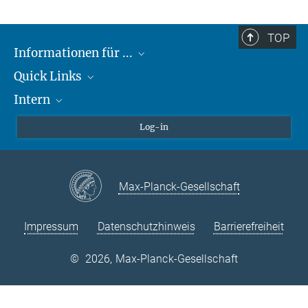
TOP
Informationen für ...
Quick Links
Lieferanten
Intern
Studierende
Max-Planck-Gesellschaft
Schule
Max-Planck-Campus Tübingen
Confluence Intranet
Log-in
Tierschutz
MAX Intranet
Stellenangebote
Eduroam
Max-Planck-Gesellschaft
VPN-Hilfe
Impressum
Datenschutzhinweis
Barrierefreiheit
©
2026, Max-Planck-Gesellschaft