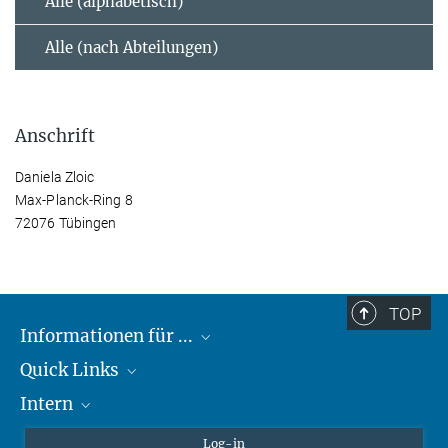
Alle (alphabetisch)
Alle (nach Abteilungen)
Anschrift
Daniela Zloic
Max-Planck-Ring 8
72076 Tübingen
TOP
Informationen für ...
Quick Links
Lieferanten
Intern
Studierende
Max-Planck-Gesellschaft
Schule
Max-Planck-Campus Tübingen
Confluence Intranet
Log-in