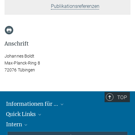
Publikationsreferenzen
Anschrift
Johannes Boldt
Max-Planck-Ring 8
72076 Tübingen
TOP
Informationen für ...
Quick Links
Lieferanten
Intern
Studierende
Max-Planck-Gesellschaft
Schule
Max-Planck-Campus Tübingen
Confluence Intranet