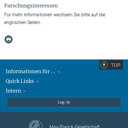
Forschungsinteressen
Für mehr Informationen wechseln Sie bitte auf die
englischen Seiten.
TOP
Informationen für ...
Quick Links
Lieferanten
Intern
Studierende
Max-Planck-Gesellschaft
Schule
Max-Planck-Campus Tübingen
Confluence Intranet
Log-in
Tierschutz
MAX Intranet
Stellenangebote
Eduroam
Max-Planck-Gesellschaft