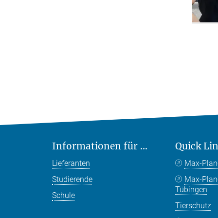
Informationen für ...
Quick Li
Lieferanten
Max-Plan
Studierende
Max-Pla
Tübingen
Schule
Tierschutz