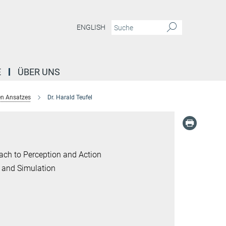
ENGLISH
E
ÜBER UNS
n Ansatzes
Dr. Harald Teufel
ach to Perception and Action
 and Simulation