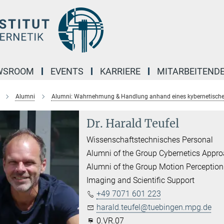
WSROOM
EVENTS
KARRIERE
MITARBEITEND
Alumni
Alumni: Wahrnehmung & Handlung anhand eines kybernetische
Dr. Harald Teufel
Wissenschaftstechnisches Personal
Alumni of the Group Cybernetics Appro
Alumni of the Group Motion Perception
Imaging and Scientific Support
+49 7071 601 223
harald.teufel@tuebingen.mpg.de
0.VR.07