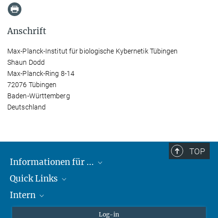
Anschrift
Max-Planck-Institut für biologische Kybernetik Tübingen
Shaun Dodd
Max-Planck-Ring 8-14
72076 Tübingen
Baden-Württemberg
Deutschland
TOP
Informationen für ...
Quick Links
Lieferanten
Intern
Studierende
Max-Planck-Gesellschaft
Schule
Max-Planck-Campus Tübingen
Confluence Intranet
Log-in