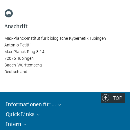
Anschrift
Max-Planck-Institut für biologische Kybernetik Tübingen
Antonio Petitti
Max-Planck-Ring 8-14
72076 Tübingen
Baden-Württemberg
Deutschland
TOP
Informationen für ...
Quick Links
Lieferanten
Intern
Studierende
Max-Planck-Gesellschaft