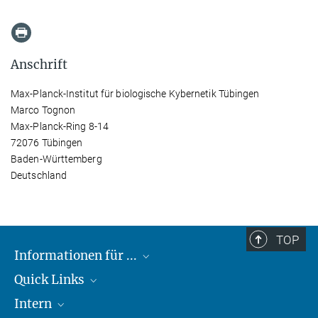
Anschrift
Max-Planck-Institut für biologische Kybernetik Tübingen
Marco Tognon
Max-Planck-Ring 8-14
72076 Tübingen
Baden-Württemberg
Deutschland
TOP
Informationen für ...
Quick Links
Lieferanten
Intern
Studierende
Max-Planck-Gesellschaft