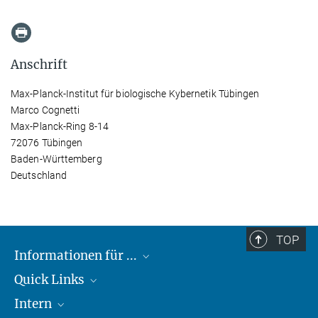
Anschrift
Max-Planck-Institut für biologische Kybernetik Tübingen
Marco Cognetti
Max-Planck-Ring 8-14
72076 Tübingen
Baden-Württemberg
Deutschland
TOP
Informationen für ...
Quick Links
Lieferanten
Intern
Studierende
Max-Planck-Gesellschaft