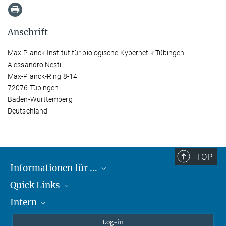
Anschrift
Max-Planck-Institut für biologische Kybernetik Tübingen
Alessandro Nesti
Max-Planck-Ring 8-14
72076 Tübingen
Baden-Württemberg
Deutschland
TOP
Informationen für ...
Quick Links
Lieferanten
Intern
Studierende
Max-Planck-Gesellschaft
Schule
Max-Planck-Campus Tübingen
Confluence Intranet
Log-in