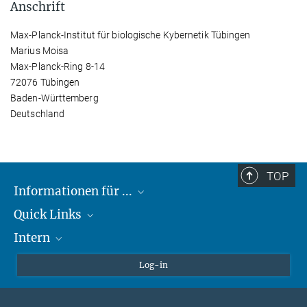
Anschrift
Max-Planck-Institut für biologische Kybernetik Tübingen
Marius Moisa
Max-Planck-Ring 8-14
72076 Tübingen
Baden-Württemberg
Deutschland
TOP
Informationen für ...
Quick Links
Lieferanten
Intern
Studierende
Max-Planck-Gesellschaft
Schule
Max-Planck-Campus Tübingen
Confluence Intranet
Log-in
Tierschutz
MAX Intranet
Stellenangebote
Eduroam