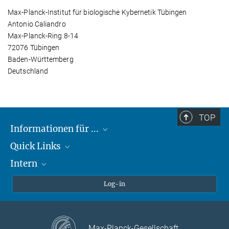
Max-Planck-Institut für biologische Kybernetik Tübingen
Antonio Caliandro
Max-Planck-Ring 8-14
72076 Tübingen
Baden-Württemberg
Deutschland
TOP
Informationen für ...
Quick Links
Lieferanten
Intern
Studierende
Max-Planck-Gesellschaft
Schule
Max-Planck-Campus Tübingen
Confluence Intranet
Log-in
Tierschutz
MAX Intranet
Stellenangebote
Eduroam
Max-Planck-Gesellschaft