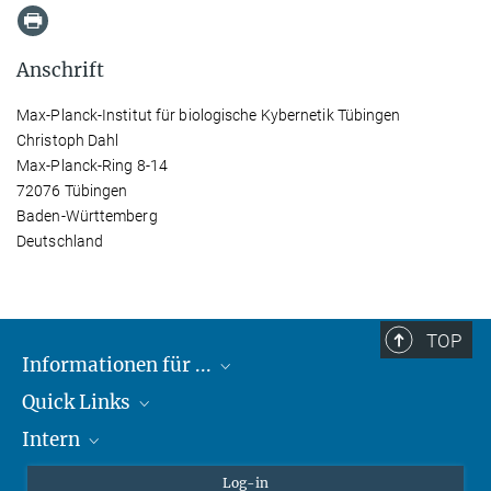
Anschrift
Max-Planck-Institut für biologische Kybernetik Tübingen
Christoph Dahl
Max-Planck-Ring 8-14
72076 Tübingen
Baden-Württemberg
Deutschland
TOP
Informationen für ...
Quick Links
Lieferanten
Intern
Studierende
Max-Planck-Gesellschaft
Schule
Max-Planck-Campus Tübingen
Confluence Intranet
Log-in