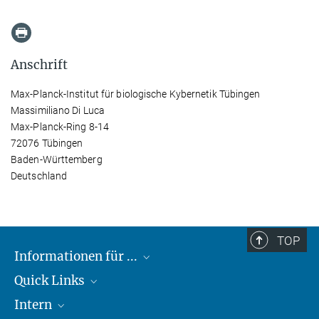
Anschrift
Max-Planck-Institut für biologische Kybernetik Tübingen
Massimiliano Di Luca
Max-Planck-Ring 8-14
72076 Tübingen
Baden-Württemberg
Deutschland
TOP
Informationen für ...
Quick Links
Lieferanten
Intern
Studierende
Max-Planck-Gesellschaft